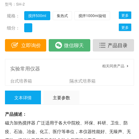
型号：SH-2
规格：
更多
搅拌500ml
集热式
搅拌1000ml旋钮
搅拌1000ml数显
细分：
更多
立即询价
微信聊天
产品目录
相关同类产品
实验常用仪器
台式培养箱
隔水式培养箱
生化培养箱
电热恒温培养箱
文本详情
主要参数
精密恒温培养箱
门控培养箱
霉菌培养箱
光照培养箱
产品描述：
恒温恒湿培养箱
低温恒温槽
磁力加热搅拌器 广泛适用于各大中院校、环保、科研、卫生、防
电热恒温水浴锅
精密恒温水浴锅
疫、石油、冶金、化工、医疗等单位，本仪器性能好、无噪声、无
磁力搅拌器
红外微晶电热板