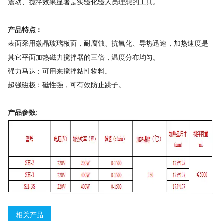
震动、搅拌效果显著是实验化验人员理想的工具。
断水自控蒸馏水器
普通蒸馏水器
人工气候箱
循环水真空泵
产品特点：
电动恒速搅拌器
IMS雪花制冰机
表面采用微晶玻璃板面，耐腐蚀、抗氧化、导热迅速，加热速度是
55KHz高频加热功率可调(T触屏)
40KHz低频加热功率可调(LT触屏)
其它平面加热磁力搅拌器的三倍，温度分布均匀。
28KHz低频加热功率可调(AT触屏)
40/55KHz双频功率可调(D触屏)
强力马达：可用来搅拌粘性物料。
超强磁极：磁性强，可有效防止跳子。
40/55KHz双频加热功率可调(DT触屏)
55KHz高频高功率加热(G触屏)
40KHz低频高功率加热(LG触屏)
80KHz高频加热(HG触屏)
产品参数:
80KHz高频高功率加热(BG触屏)
100KHz高频加热(CG触屏)
59KHz功率可调加热系列(HPT数码)
40/59KHz功率可调双频加热(HDT数码)
40/59KHz功率可调双频(HD数码)
AS雪花制冰机
磁力加热板
磁力加热锅
玻璃气流烘干器
55KHz扫频(S触屏)
干燥培养两用箱
二氧化碳细胞培养箱
LC光照培养箱
MC霉菌培养箱
相关产品
BC生化培养箱