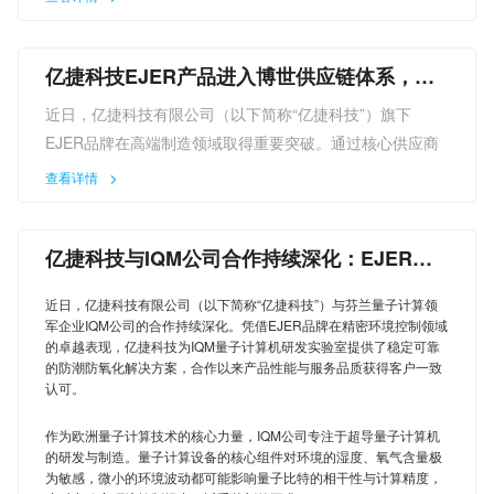
体（Carsem）达成采购合作。此次合作不仅标志着亿捷
EJER的产品正式进入国际头部半导体企业的供应链体系，
亿捷科技EJER产品进入博世供应链体系，以
更彰显了其自研技术在全球市场中的竞争力与认可度。
精密环境控制技术赋能高端制造
嘉盛半导体（Carsem）作为全球领先的半导体封测服务
近日，亿捷科技有限公司（以下简称“亿捷科技”）旗下
商，长期服务于汽车电子、工业控制、通信等高端市场，对
EJER品牌在高端制造领域取得重要突破。通过核心供应商
生产设备的合规性、稳定性及数据可追溯性有着严苛要求。
渠道，亿捷科技的精密防潮防氧化环境控制设备已成功应用
查看详情
在前期技术评估中，亿捷EJER凭借多项核心优势脱颖而
于博世（Bosch）的生产体系，为高端制造环节提供稳定可
出：其自主研发的快速除湿系统，能在柜门开启后数分钟内
靠的环境保障，标志着EJER品牌的技术实力与产品品质获
将湿度从饱和状态降至5% RH以下，大幅缩短湿敏器件的等
亿捷科技与IQM公司合作持续深化：EJER技
得全球顶级工业企业的认可。
待恢复时间；无耗材设计彻底解决了传统分子筛方案的高昂
术获国际量子计算领域高度认可
作为全球领先的技术与服务供应商，博世对生产环节的环境
运营成本与停机风险；而搭载的亿捷云物联网平台，可实时
近日，亿捷科技有限公司（以下简称“亿捷科技”）与芬兰量子计算领
控制有着极为严苛的标准。其高端制造流程中涉及的精密组
军企业IQM公司的合作持续深化。凭借EJER品牌在精密环境控制领域
采集温湿度数据并生成电子报表，完美适配IATF 16949等
件对环境的湿度、氧气含量极为敏感，微小的环境波动都可
的卓越表现，亿捷科技为IQM量子计算机研发实验室提供了稳定可靠
国际质量体系对数据追溯的要求。
的防潮防氧化解决方案，合作以来产品性能与服务品质获得客户一致
能影响产品性能与可靠性，这对环境控制设备的技术精度与
认可。
“我们选择亿捷EJER，不仅是看中其产品的技术性能，更看
稳定性提出了极高要求。
重其背后完整的知识产权体系。”嘉盛半导体（Carsem）采
此次进入博世供应链体系的EJER环境控制设备，是亿捷科
作为欧洲量子计算技术的核心力量，IQM公司专注于超导量子计算机
购负责人表示，“亿捷EJER拥有德国、英国等多国专利授
技针对高端制造场景定制开发的精密防潮防氧化解决方案。
的研发与制造。量子计算设备的核心组件对环境的湿度、氧气含量极
权，品牌完成全球30多个国家注册，这让我们在与国际客户
为敏感，微小的环境波动都可能影响量子比特的相干性与计算精度，
该方案采用EJER自主研发的智能湿度控制算法与高效氮气