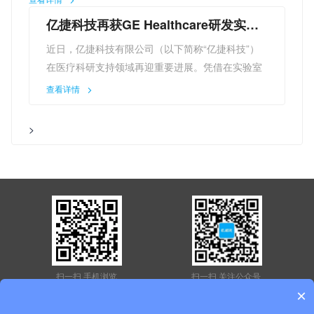
依托EJER品牌的技术实力，深化与全球顶级工业企业及核
亿捷科技再获GE Healthcare研发实验
心供应商的合作，以更专业、更智能的环境控制解决方案，
室信赖：以专业防潮防氧化方案护航医
助力高端制造行业实现技术升级与品质提升。
近日，亿捷科技有限公司（以下简称“亿捷科技”）
疗科技前沿探索
在医疗科研支持领域再迎重要进展。凭借在实验室
环境控制领域的专业技术与定制化服务能力，亿捷
查看详情
科技再次通过供应链体系，成功为全球医疗技术领
导者——通用电气医疗（GE Healthcare）的研发
>
实验室提供防潮防氧化整体解决方案。
此次合作的达成，标志着亿捷科技在医疗科研基础
设施服务领域的专业能力获得国际顶尖机构的高度
认可，进一步巩固了其在高端实验室环境控制领域
的市场地位。
GE Healthcare的研发实验室肩负着全球前沿医疗
技术的探索重任，其对实验环境的稳定性、洁净度
及材料防护有着极为严苛的要求。在此次合作中，
扫一扫 手机浏览
扫一扫 关注公众号
亿捷科技针对研发实验室的特定需求，量身定制了
×
涵盖防潮、防氧化、恒温恒湿控制的综合解决方