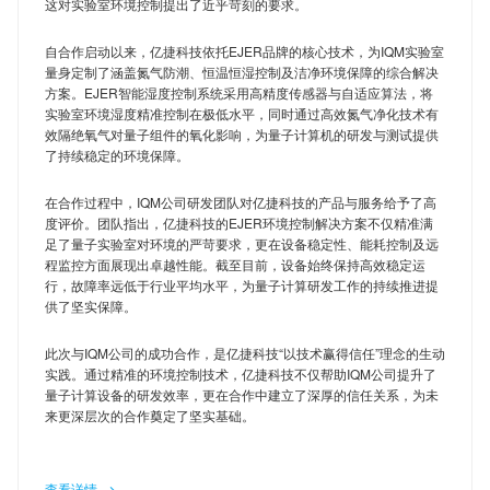
这对实验室环境控制提出了近乎苛刻的要求。
对接时，完全无需担心技术合规性问题。”
净化技术，能够将生产环境的湿度精准控制在极低水平，同
此次合作中，嘉盛半导体（Carsem）将引入亿捷EJER的湿
时有效隔绝氧气对精密组件的氧化影响，确保制造过程中核
自合作启动以来，亿捷科技依托EJER品牌的核心技术，为IQM实验室
敏器件存储防护解决方案，用于其马来西亚工厂的芯片封测
量身定制了涵盖氮气防潮、恒温恒湿控制及洁净环境保障的综合解决
心部件始终处于最佳环境状态。
方案。EJER智能湿度控制系统采用高精度传感器与自适应算法，将
产线。该方案将承担起关键湿敏器件的存储防护任务，通过
据亿捷科技相关负责人介绍，此次通过供应商渠道进入博世
实验室环境湿度精准控制在极低水平，同时通过高效氮气净化技术有
快速稳定的低湿环境，杜绝因吸潮导致的焊接缺陷，进一步
供应链，是EJER品牌“技术+品质+服务”综合实力的体现。
效隔绝氧气对量子组件的氧化影响，为量子计算机的研发与测试提供
提升产品良率。
了持续稳定的环境保障。
亿捷科技不仅为供应商提供了标准化的环境控制设备，更针
对于亿捷科技有限公司而言，此次与嘉盛半导体
对博世的生产需求，联合供应商完成了设备的定制化调试与
在合作过程中，IQM公司研发团队对亿捷科技的产品与服务给予了高
（Carsem）的合作是其全球化战略的重要一步。目前，亿
适配，确保设备能够无缝融入博世的生产体系，实现高效稳
度评价。团队指出，亿捷科技的EJER环境控制解决方案不仅精准满
捷EJER的产品已广泛应用于半导体、汽车电子、量子计
足了量子实验室对环境的严苛要求，更在设备稳定性、能耗控制及远
定的运行。
程监控方面展现出卓越性能。截至目前，设备始终保持高效稳定运
算、光伏新能源等多个高端制造领域，并获得多家国际知名
在高端制造领域，环境控制是保障产品良率与可靠性的关键
行，故障率远低于行业平均水平，为量子计算研发工作的持续推进提
企业的认可。“在MSD管理领域，‘快’就是生产力，‘省’就是
环节。亿捷科技深耕工业环境控制领域多年，旗下EJER品
供了坚实保障。
竞争力。”亿捷科技相关负责人表示，“我们将继续以自主研
牌拥有多项智能湿度控制、物联网远程监控及精密防护材料
发为核心，用‘无耗材、快恢复’的硬核实力，为全球半导体
此次与IQM公司的成功合作，是亿捷科技“以技术赢得信任”理念的生动
相关专利，产品已广泛应用于半导体、新能源、精密仪器等
实践。通过精准的环境控制技术，亿捷科技不仅帮助IQM公司提升了
企业提供高性价比的国产化替代方案。”
多个高端制造领域。
量子计算设备的研发效率，更在合作中建立了深厚的信任关系，为未
未来，亿捷EJER将持续深化与嘉盛半导体（Carsem）等国
来更深层次的合作奠定了坚实基础。
此次EJER产品进入博世供应链体系，不仅为博世高端制造
际头部企业的合作，通过技术创新与服务升级，助力全球半
环节提供了有力的环境保障，更彰显了亿捷科技在精密环境
导体供应链的稳定与高效运转。
控制领域的技术优势与市场竞争力。未来，亿捷科技将继续
查看详情