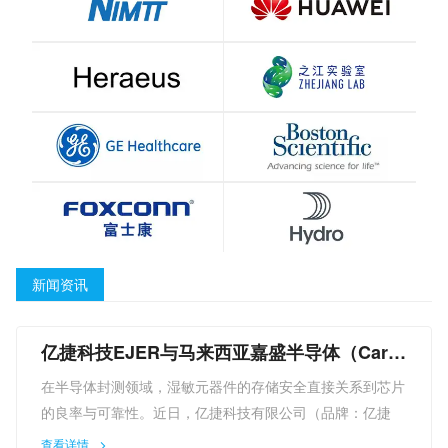
新闻资讯
亿捷科技EJER与马来西亚嘉盛半导体（Cars
em）达成采购合作，硬核技术赋能全球半导
在半导体封测领域，湿敏元器件的存储安全直接关系到芯片
体供应链
的良率与可靠性。近日，亿捷科技有限公司（品牌：亿捷
EJER）正式宣布与马来西亚知名半导体封测企业嘉盛半导
查看详情