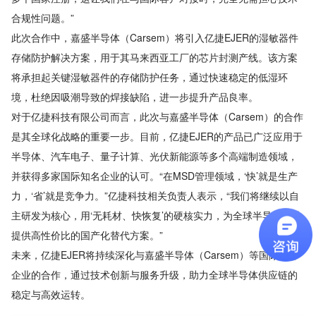
合规性问题。”
此次合作中，嘉盛半导体（Carsem）将引入亿捷EJER的湿敏器件
存储防护解决方案，用于其马来西亚工厂的芯片封测产线。该方案
将承担起关键湿敏器件的存储防护任务，通过快速稳定的低湿环
境，杜绝因吸潮导致的焊接缺陷，进一步提升产品良率。
对于亿捷科技有限公司而言，此次与嘉盛半导体（Carsem）的合作
是其全球化战略的重要一步。目前，亿捷EJER的产品已广泛应用于
半导体、汽车电子、量子计算、光伏新能源等多个高端制造领域，
并获得多家国际知名企业的认可。“在MSD管理领域，‘快’就是生产
力，‘省’就是竞争力。”亿捷科技相关负责人表示，“我们将继续以自
主研发为核心，用‘无耗材、快恢复’的硬核实力，为全球半导体企业
提供高性价比的国产化替代方案。”
未来，亿捷EJER将持续深化与嘉盛半导体（Carsem）等国际头部
企业的合作，通过技术创新与服务升级，助力全球半导体供应链的
稳定与高效运转。