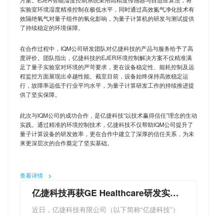
产线。该方案将承担起关键湿敏器件的存储防护任务，通过
据亿捷科技相关负责人介绍，此次通过供应商渠道进入博世
实验室环境湿度精准控制在极低水平，同时通过高效氮气净化技术有
快速稳定的低湿环境，杜绝因吸潮导致的焊接缺陷，进一步
供应链，是EJER品牌“技术+品质+服务”综合实力的体现。
效隔绝氧气对量子组件的氧化影响，为量子计算机的研发与测试提供
提升产品良率。
了持续稳定的环境保障。
亿捷科技不仅为供应商提供了标准化的环境控制设备，更针
对于亿捷科技有限公司而言，此次与嘉盛半导体
对博世的生产需求，联合供应商完成了设备的定制化调试与
在合作过程中，IQM公司研发团队对亿捷科技的产品与服务给予了高
（Carsem）的合作是其全球化战略的重要一步。目前，亿
适配，确保设备能够无缝融入博世的生产体系，实现高效稳
度评价。团队指出，亿捷科技的EJER环境控制解决方案不仅精准满
捷EJER的产品已广泛应用于半导体、汽车电子、量子计
足了量子实验室对环境的严苛要求，更在设备稳定性、能耗控制及远
定的运行。
程监控方面展现出卓越性能。截至目前，设备始终保持高效稳定运
算、光伏新能源等多个高端制造领域，并获得多家国际知名
在高端制造领域，环境控制是保障产品良率与可靠性的关键
行，故障率远低于行业平均水平，为量子计算研发工作的持续推进提
企业的认可。“在MSD管理领域，‘快’就是生产力，‘省’就是
环节。亿捷科技深耕工业环境控制领域多年，旗下EJER品
供了坚实保障。
竞争力。”亿捷科技相关负责人表示，“我们将继续以自主研
牌拥有多项智能湿度控制、物联网远程监控及精密防护材料
发为核心，用‘无耗材、快恢复’的硬核实力，为全球半导体
此次与IQM公司的成功合作，是亿捷科技“以技术赢得信任”理念的生动
相关专利，产品已广泛应用于半导体、新能源、精密仪器等
实践。通过精准的环境控制技术，亿捷科技不仅帮助IQM公司提升了
企业提供高性价比的国产化替代方案。”
多个高端制造领域。
量子计算设备的研发效率，更在合作中建立了深厚的信任关系，为未
未来，亿捷EJER将持续深化与嘉盛半导体（Carsem）等国
来更深层次的合作奠定了坚实基础。
此次EJER产品进入博世供应链体系，不仅为博世高端制造
际头部企业的合作，通过技术创新与服务升级，助力全球半
环节提供了有力的环境保障，更彰显了亿捷科技在精密环境
导体供应链的稳定与高效运转。
控制领域的技术优势与市场竞争力。未来，亿捷科技将继续
查看详情
依托EJER品牌的技术实力，深化与全球顶级工业企业及核
亿捷科技再获GE Healthcare研发实验
心供应商的合作，以更专业、更智能的环境控制解决方案，
室信赖：以专业防潮防氧化方案护航医
助力高端制造行业实现技术升级与品质提升。
近日，亿捷科技有限公司（以下简称“亿捷科技”）