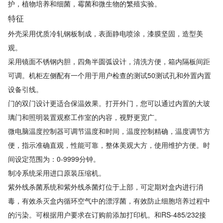
护，植物培养和细菌，霉菌和微生物的繁殖实验。
断水自控蒸馏水器
普通蒸馏水器
特征
人工气候箱
循环水真空泵
外壳采用优质冷轧钢板制成，表面静电喷涂，漆膜坚固，造型美
电动恒速搅拌器
IMS雪花制冰机
观。
55KHz高频加热功率可调(T触屏)
40KHz低频加热功率可调(LT触屏)
采用镜面不锈钢内胆，四角半圆弧设计，清洗方便，箱内隔板间距
28KHz低频加热功率可调(AT触屏)
40/55KHz双频功率可调(D触屏)
可调。机柜左侧配有一个用于用户检查的测试50测试孔和外置内置
40/55KHz双频加热功率可调(DT触屏)
55KHz高频高功率加热(G触屏)
设备引线。
40KHz低频高功率加热(LG触屏)
80KHz高频加热(HG触屏)
门的双门设计更适合保温效果。打开外门，您可以通过内置的大玻
80KHz高频高功率加热(BG触屏)
100KHz高频加热(CG触屏)
璃门和照明装置观察工作室的内容，视野更宽广。
59KHz功率可调加热系列(HPT数码)
40/59KHz功率可调双频加热(HDT数码)
微电脑温度控制器可调节温度和时间，温度控制精确，温度调节方
便，指示准确直观，性能可靠，整体美观大方，使用维护方便。时
40/59KHz功率可调双频(HD数码)
AS雪花制冰机
间设定范围为：0-9999分钟。
磁力加热板
磁力加热锅
制冷系统采用进口原装压缩机。
玻璃气流烘干器
55KHz扫频(S触屏)
紫外线杀菌系统和紫外线杀菌灯位于上部，可定期对盒内进行消
干燥培养两用箱
二氧化碳细胞培养箱
毒，有效杀灭盒内循环空气中的漂浮菌，有效防止细胞培养过程中
LC光照培养箱
MC霉菌培养箱
的污染。可根据用户要求在订购前添加打印机。和RS-485/232接
BC生化培养箱