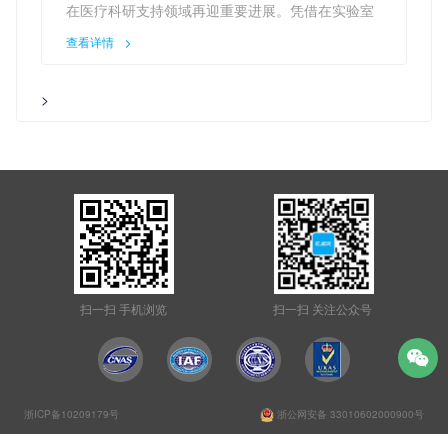
疗科技前沿探索
在医疗科研支持领域再迎重要进展。凭借在实验室
环境控制领域的专业技术与定制化服务能力，亿捷
查看详情
科技再次通过供应链体系，成功为全球医疗技术领
导者——通用电气医疗（GE Healthcare）的研发
>
实验室提供防潮防氧化整体解决方案。
此次合作的达成，标志着亿捷科技在医疗科研基础
设施服务领域的专业能力获得国际顶尖机构的高度
认可，进一步巩固了其在高端实验室环境控制领域
的市场地位。
GE Healthcare的研发实验室肩负着全球前沿医疗
技术的探索重任，其对实验环境的稳定性、洁净度
及材料防护有着极为严苛的要求。在此次合作中，
扫一扫 手机浏览
扫一扫 关注公众号
亿捷科技针对研发实验室的特定需求，量身定制了
涵盖防潮、防氧化、恒温恒湿控制的综合解决方
案，重点解决高精度实验材料、试剂及核心组件在
存储与实验过程中的环境敏感问题，确保研发数据
浙公网安备 33010602000900号
浙ICP备10209179号
的准确性与实验流程的稳定性。