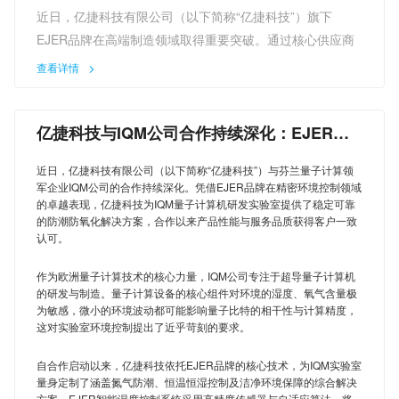
精密环境控制技术赋能高端制造
嘉盛半导体（Carsem）作为全球领先的半导体封测服务
近日，亿捷科技有限公司（以下简称“亿捷科技”）旗下
商，长期服务于汽车电子、工业控制、通信等高端市场，对
EJER品牌在高端制造领域取得重要突破。通过核心供应商
生产设备的合规性、稳定性及数据可追溯性有着严苛要求。
渠道，亿捷科技的精密防潮防氧化环境控制设备已成功应用
查看详情
在前期技术评估中，亿捷EJER凭借多项核心优势脱颖而
于博世（Bosch）的生产体系，为高端制造环节提供稳定可
出：其自主研发的快速除湿系统，能在柜门开启后数分钟内
靠的环境保障，标志着EJER品牌的技术实力与产品品质获
将湿度从饱和状态降至5% RH以下，大幅缩短湿敏器件的等
亿捷科技与IQM公司合作持续深化：EJER技
得全球顶级工业企业的认可。
待恢复时间；无耗材设计彻底解决了传统分子筛方案的高昂
术获国际量子计算领域高度认可
作为全球领先的技术与服务供应商，博世对生产环节的环境
运营成本与停机风险；而搭载的亿捷云物联网平台，可实时
近日，亿捷科技有限公司（以下简称“亿捷科技”）与芬兰量子计算领
控制有着极为严苛的标准。其高端制造流程中涉及的精密组
军企业IQM公司的合作持续深化。凭借EJER品牌在精密环境控制领域
采集温湿度数据并生成电子报表，完美适配IATF 16949等
件对环境的湿度、氧气含量极为敏感，微小的环境波动都可
的卓越表现，亿捷科技为IQM量子计算机研发实验室提供了稳定可靠
国际质量体系对数据追溯的要求。
的防潮防氧化解决方案，合作以来产品性能与服务品质获得客户一致
能影响产品性能与可靠性，这对环境控制设备的技术精度与
认可。
“我们选择亿捷EJER，不仅是看中其产品的技术性能，更看
稳定性提出了极高要求。
重其背后完整的知识产权体系。”嘉盛半导体（Carsem）采
此次进入博世供应链体系的EJER环境控制设备，是亿捷科
作为欧洲量子计算技术的核心力量，IQM公司专注于超导量子计算机
购负责人表示，“亿捷EJER拥有德国、英国等多国专利授
技针对高端制造场景定制开发的精密防潮防氧化解决方案。
的研发与制造。量子计算设备的核心组件对环境的湿度、氧气含量极
权，品牌完成全球30多个国家注册，这让我们在与国际客户
为敏感，微小的环境波动都可能影响量子比特的相干性与计算精度，
该方案采用EJER自主研发的智能湿度控制算法与高效氮气
这对实验室环境控制提出了近乎苛刻的要求。
对接时，完全无需担心技术合规性问题。”
净化技术，能够将生产环境的湿度精准控制在极低水平，同
此次合作中，嘉盛半导体（Carsem）将引入亿捷EJER的湿
时有效隔绝氧气对精密组件的氧化影响，确保制造过程中核
自合作启动以来，亿捷科技依托EJER品牌的核心技术，为IQM实验室
敏器件存储防护解决方案，用于其马来西亚工厂的芯片封测
量身定制了涵盖氮气防潮、恒温恒湿控制及洁净环境保障的综合解决
心部件始终处于最佳环境状态。
方案。EJER智能湿度控制系统采用高精度传感器与自适应算法，将