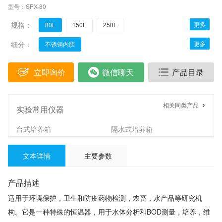
型号：SPX-80
规格：
更多
80L
150L
250L
细分：
更多
不锈钢内胆
立即询价
微信聊天
产品目录
相关同类产品
实验常用仪器
台式培养箱
隔水式培养箱
生化培养箱
电热恒温培养箱
文本详情
主要参数
精密恒温培养箱
门控培养箱
霉菌培养箱
光照培养箱
产品描述
恒温恒湿培养箱
低温恒温槽
适用于环境保护，卫生和防疫药物检测，农畜，水产品等研究机
电热恒温水浴锅
精密恒温水浴锅
构。它是一种特殊的恒温器，用于水体分析和BOD测量，培养，维
磁力搅拌器
红外微晶电热板